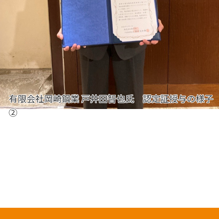
有限会社岡崎鋼業 戸井田智也氏 認定証授与の様子
②